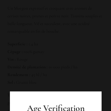
Un Morgon expressif et croquant avec aromes de
cerises noires, prunes et poivre noir. Tannins souples et
belle longueur. Vif et succulent, avec une acidité
remarquable en fin de bouche.
Superficie :
1.4 ha
Cépage :
100% gamay
Vin :
Rouge
Densité de plantation :
10 000 pieds / ha
Rendement :
45 hl / ha
Sol :
Granit bleu
Travail à la vigne :
Taille traditionnelle de la vigne en
gobelet. Pas de palissage. Tous les travaux à la vigne
Age Verification
sont réalisés manuellement.